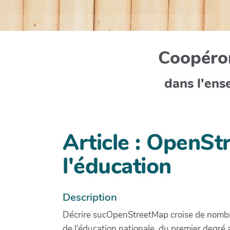
Coopéron
dans l'ens
Article : OpenSt
l'éducation
Description
Décrire sucOpenStreetMap croise de nombr
de l’éducation nationale, du premier degré a