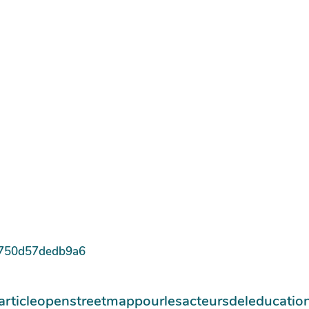
0750d57dedb9a6
1articleopenstreetmappourlesacteursdeleducatio