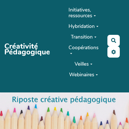
Aller au contenu principal
Initiatives,
ressources
Hybridation
Transition
Reche
Créativité
Coopérations
Pédagogique
Veilles
Webinaires