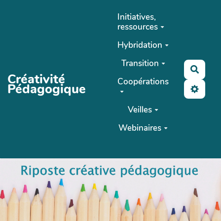
Aller au contenu principal
Initiatives,
ressources
Hybridation
Transition
Reche
Créativité
Coopérations
Pédagogique
Veilles
Webinaires