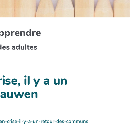
apprendre
des adultes
se, il y a un
 Bauwen
t-en-crise-il-y-a-un-retour-des-communs