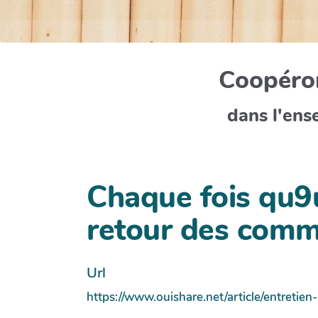
Coopéron
dans l'ens
Chaque fois qu9un
retour des comm
Url
https://www.ouishare.net/article/entreti