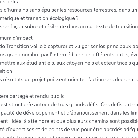
ds défis :
s d’humains sans épuiser les ressources terrestres, dans u
mérique et transition écologique ?
 de façon sobre et résiliente dans un contexte de transitio
imum d’impact
e Transition veille à capturer et vulgariser les principaux 
plus grand nombre par l’intermédiaire de différents outils, 
mettre aux étudiant.e.s, aux citoyen·ne·s et acteur·trice·s qui
sition.
 résultats du projet puissent orienter l’action des décideur
sera partagé et rendu public
st structurée autour de trois grands défis. Ces défis ont en
pacité de développement et d’épanouissement dans les limit
t l’idéal à atteindre et que plusieurs chemins sont possible
ité d’expertises et de points de vue pour être abordés adéq
 santé toujours plus d’humains sans épuiser les ressources 