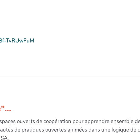
e/8f-TvRUwFuM