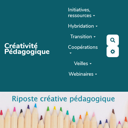
Aller au contenu principal
Initiatives,
ressources
Hybridation
Transition
Reche
Créativité
Coopérations
Pédagogique
Veilles
Webinaires