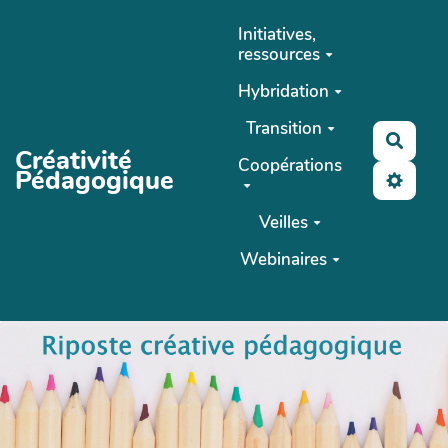
Aller au contenu principal
Initiatives,
ressources
Hybridation
Transition
Reche
Créativité
Coopérations
Pédagogique
Veilles
Webinaires