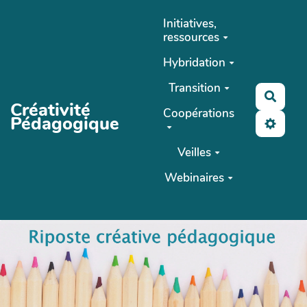
Aller au contenu principal
Initiatives,
ressources
Hybridation
Transition
Reche
Créativité
Coopérations
Pédagogique
Veilles
Webinaires