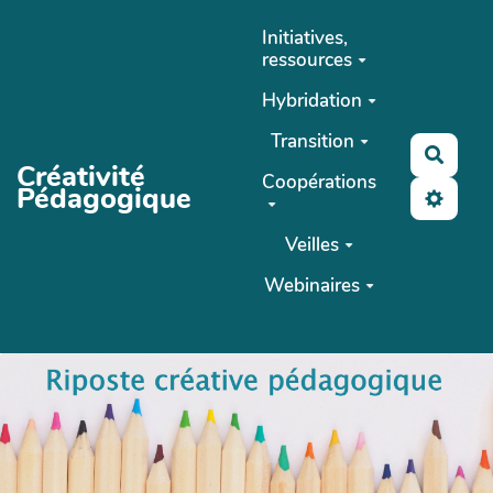
Aller au contenu principal
Initiatives,
ressources
Hybridation
Transition
Reche
Créativité
Coopérations
Pédagogique
Veilles
Webinaires