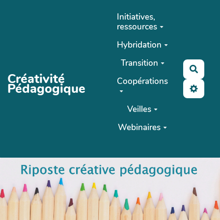
Aller au contenu principal
Initiatives,
ressources
Hybridation
Transition
Reche
Créativité
Coopérations
Pédagogique
Veilles
Webinaires