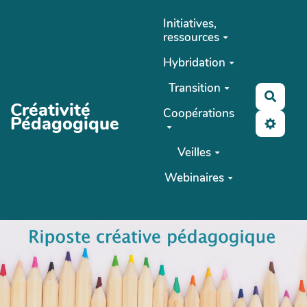
Aller au contenu principal
Initiatives,
ressources
Hybridation
Transition
Reche
Créativité
Coopérations
Pédagogique
Veilles
Webinaires