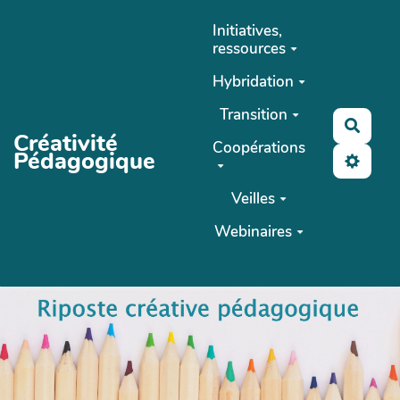
Aller au contenu principal
Initiatives,
ressources
Hybridation
Transition
Reche
Créativité
Coopérations
Pédagogique
Veilles
Webinaires