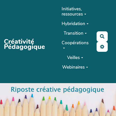
Aller au contenu principal
Initiatives,
ressources
Hybridation
Transition
Reche
Créativité
Coopérations
Pédagogique
Veilles
Webinaires