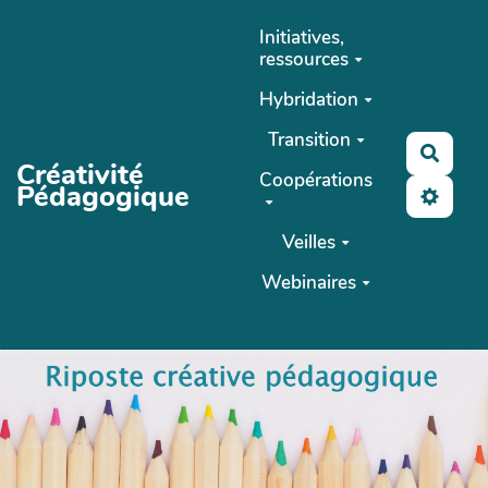
Aller au contenu principal
Initiatives,
ressources
Hybridation
Transition
Reche
Créativité
Coopérations
Pédagogique
Veilles
Webinaires