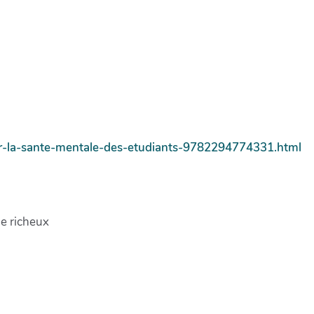
er-la-sante-mentale-des-etudiants-9782294774331.html
e richeux