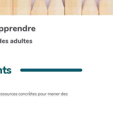
apprendre
des adultes
nts
essources concrètes pour mener des