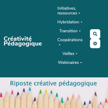
Aller au contenu principal
Initiatives,
ressources
Hybridation
Transition
Reche
Créativité
Coopérations
Pédagogique
Veilles
Webinaires