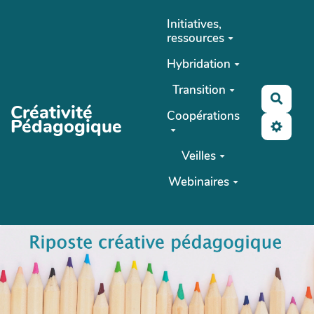
Aller au contenu principal
Initiatives,
ressources
Hybridation
Transition
Reche
Créativité
Coopérations
Pédagogique
Veilles
Webinaires