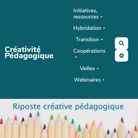
Aller au contenu principal
Initiatives,
ressources
Hybridation
Transition
Reche
Créativité
Coopérations
Pédagogique
Veilles
Webinaires