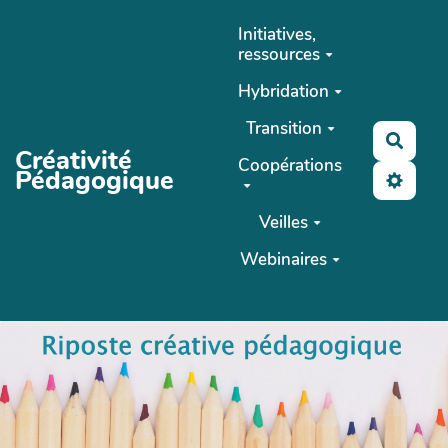
Aller au contenu principal
Initiatives,
ressources
Hybridation
Transition
Reche
Créativité
Coopérations
Pédagogique
Veilles
Webinaires