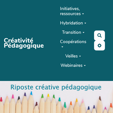
Aller au contenu principal
Initiatives,
ressources
Hybridation
Transition
Reche
Créativité
Coopérations
Pédagogique
Veilles
Webinaires