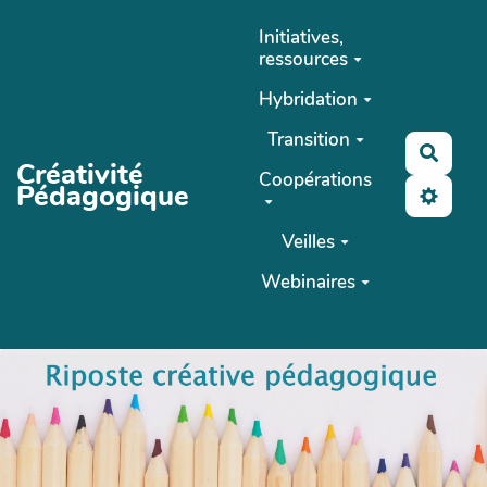
Aller au contenu principal
Initiatives,
ressources
Hybridation
Transition
Reche
Créativité
Coopérations
Pédagogique
Veilles
Webinaires