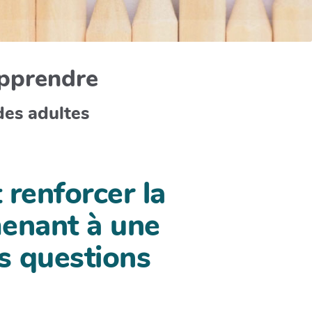
apprendre
des adultes
 renforcer la
 menant à une
es questions