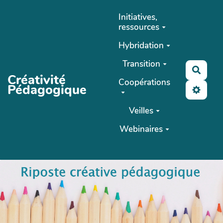
Aller au contenu principal
Initiatives,
ressources
Hybridation
Transition
Reche
Créativité
Coopérations
Pédagogique
Veilles
Webinaires