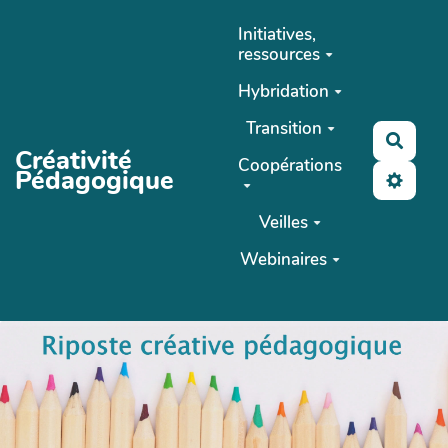
Aller au contenu principal
Initiatives,
ressources
Hybridation
Transition
Reche
Créativité
Coopérations
Pédagogique
Veilles
Webinaires