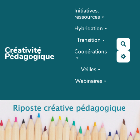
Aller au contenu principal
Initiatives,
ressources
Hybridation
Transition
Reche
Créativité
Coopérations
Pédagogique
Veilles
Webinaires