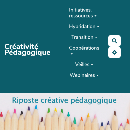
Aller au contenu principal
Initiatives,
ressources
Hybridation
Transition
Reche
Créativité
Coopérations
Pédagogique
Veilles
Webinaires