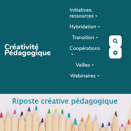
Aller au contenu principal
Initiatives,
ressources
Hybridation
Transition
Reche
Créativité
Coopérations
Pédagogique
Veilles
Webinaires