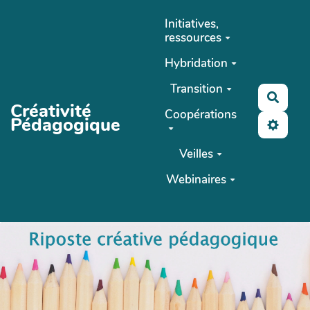
Aller au contenu principal
Initiatives,
ressources
Hybridation
Transition
Reche
Créativité
Coopérations
Pédagogique
Veilles
Webinaires