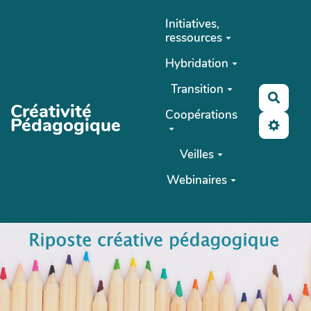
Aller au contenu principal
Initiatives,
ressources
Hybridation
Transition
Reche
Créativité
Coopérations
Pédagogique
Veilles
Webinaires