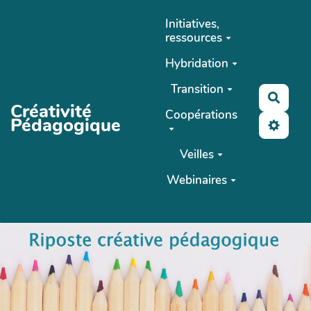
Aller au contenu principal
Initiatives,
ressources
Hybridation
Transition
Reche
Créativité
Coopérations
Pédagogique
Veilles
Webinaires