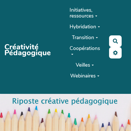
Aller au contenu principal
Initiatives,
ressources
Hybridation
Transition
Reche
Créativité
Coopérations
Pédagogique
Veilles
Webinaires