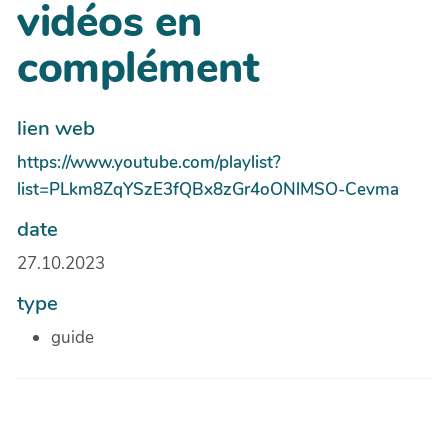
vidéos en
complément
lien web
https://www.youtube.com/playlist?
list=PLkm8ZqYSzE3fQBx8zGr4oONlMSO-Cevma
date
27.10.2023
type
guide