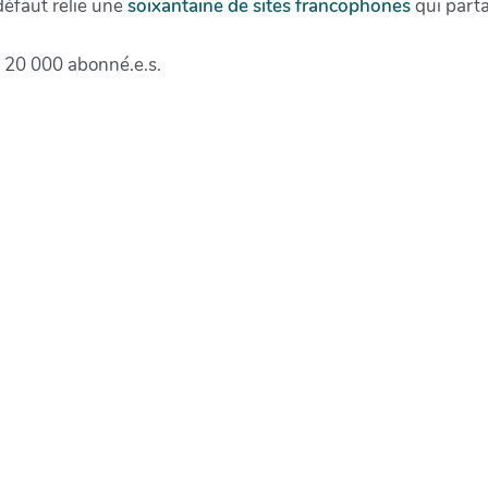
défaut relie une
soixantaine de sites francophones
qui parta
e 20 000 abonné.e.s.