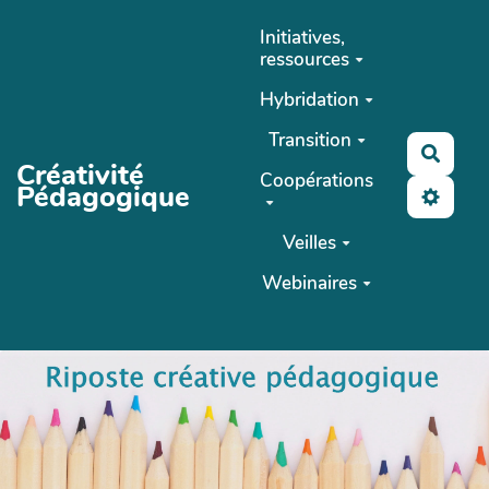
Aller au contenu principal
Initiatives,
ressources
Hybridation
Transition
Reche
Créativité
Coopérations
Pédagogique
Veilles
Webinaires