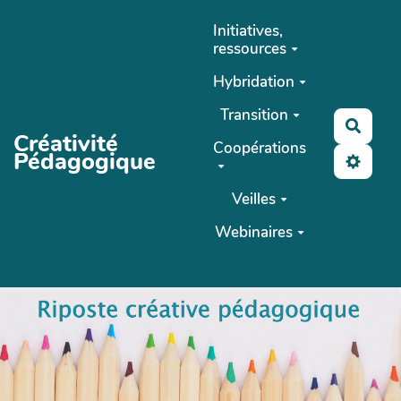
Aller au contenu principal
Initiatives,
ressources
Hybridation
Transition
Reche
Créativité
Coopérations
Pédagogique
Veilles
Webinaires