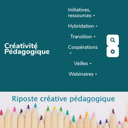
Aller au contenu principal
Initiatives,
ressources
Hybridation
Transition
Reche
Créativité
Coopérations
Pédagogique
Veilles
Webinaires