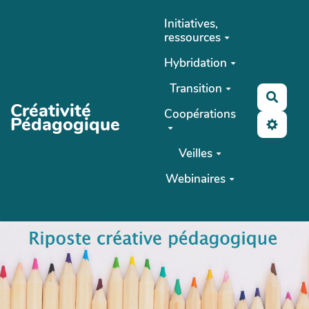
Aller au contenu principal
Initiatives,
ressources
Hybridation
Transition
Reche
Créativité
Coopérations
Pédagogique
Veilles
Webinaires