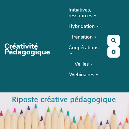
Aller au contenu principal
Initiatives,
ressources
Hybridation
Transition
Reche
Créativité
Coopérations
Pédagogique
Veilles
Webinaires