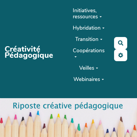
Aller au contenu principal
Initiatives,
ressources
Hybridation
Transition
Reche
Créativité
Coopérations
Pédagogique
Veilles
Webinaires