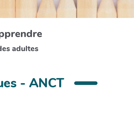
apprendre
des adultes
ques - ANCT