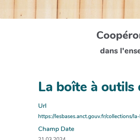
Coopéron
dans l'ens
La boîte à outi
Url
https://lesbases.anct.gouv.fr/collections
Champ Date
21.03.2024