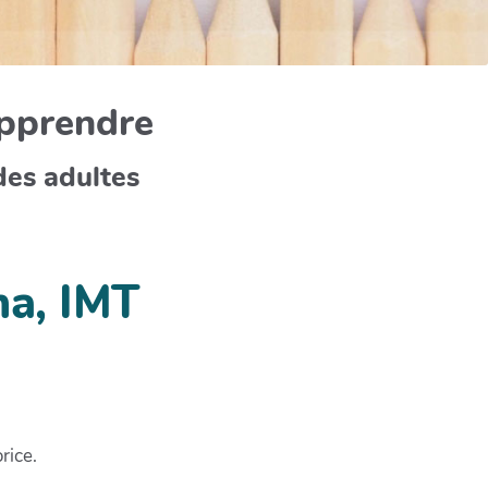
apprendre
des adultes
ha, IMT
rice.