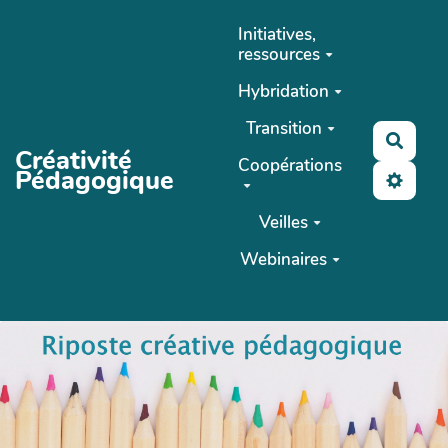
Aller au contenu principal
Initiatives,
ressources
Hybridation
Transition
Reche
Créativité
Coopérations
Pédagogique
Veilles
Webinaires