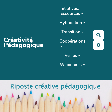
Aller au contenu principal
Initiatives,
ressources
Hybridation
Transition
Reche
Créativité
Coopérations
Pédagogique
Veilles
Webinaires