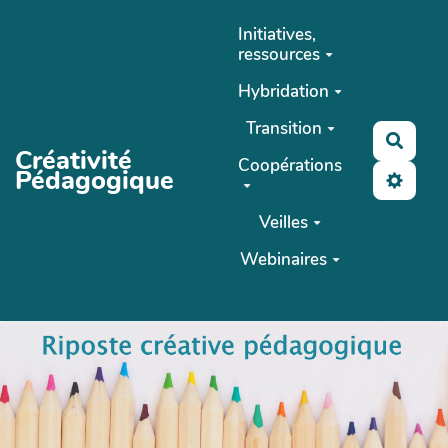
Aller au contenu principal
Initiatives,
ressources
Hybridation
Transition
Reche
Créativité
Coopérations
Pédagogique
Veilles
Webinaires