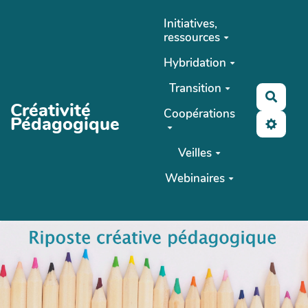
Aller au contenu principal
Initiatives,
ressources
Hybridation
Transition
Reche
Créativité
Coopérations
Pédagogique
Veilles
Webinaires