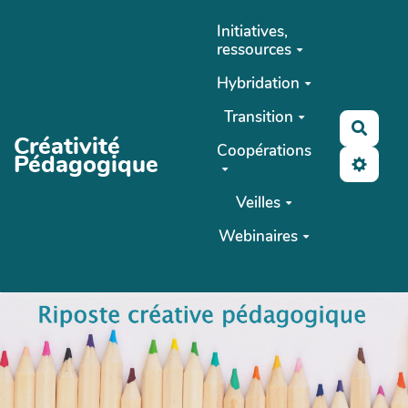
Aller au contenu principal
Initiatives,
ressources
Hybridation
Transition
Reche
Créativité
Coopérations
Pédagogique
Veilles
Webinaires