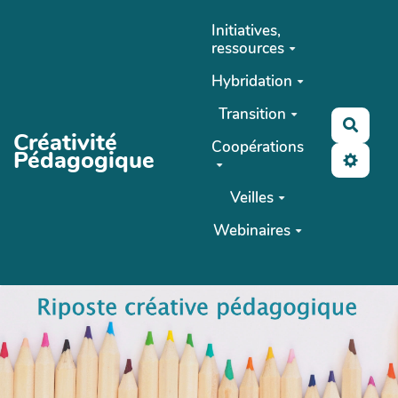
Aller au contenu principal
Initiatives,
ressources
Hybridation
Transition
Reche
Créativité
Coopérations
Pédagogique
Veilles
Webinaires