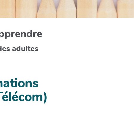
apprendre
des adultes
mations
Télécom)