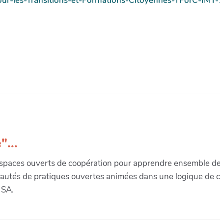
ur-les-Transitions-et-Formations-Citoyennes-TForC-IM