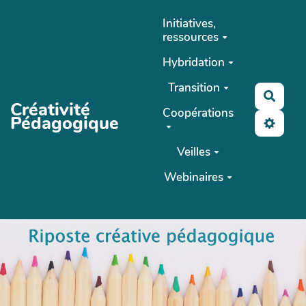
Aller au contenu principal
Initiatives,
ressources
Hybridation
Transition
Reche
Créativité
Coopérations
Pédagogique
Veilles
Webinaires