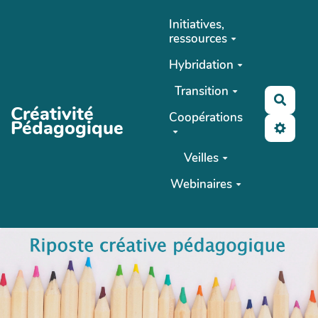
Aller au contenu principal
Initiatives,
ressources
Hybridation
Transition
Reche
Créativité
Coopérations
Pédagogique
Veilles
Webinaires