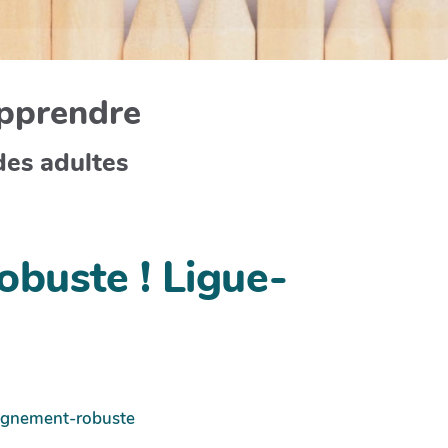
apprendre
des adultes
obuste ! Ligue-
eignement-robuste